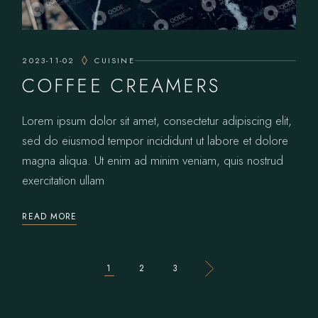
2023-11-02
CUISINE
COFFEE CREAMERS
Lorem ipsum dolor sit amet, consectetur adipiscing elit,
sed do eiusmod tempor incididunt ut labore et dolore
magna aliqua. Ut enim ad minim veniam, quis nostrud
exercitation ullam
READ MORE
STRONICOWANI
1
2
3
WPISÓW