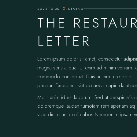
2023-10-30
DINING
THE RESTAU
LETTER
Lorem ipsum dolor sit amet, consectetur adipis
magna sens aliqua. Ut enim ad minim veniam, qui
commodo consequat. Duis auteirm ure dolor in re
pariatur. Excepteur sint occaecat cupin datat no
Mollit anim id est laborum. Sed ut perspiciatis 
doloremque laudan tiumotam rem aperiam aq ue i
vitae dicta sunt expli cabos Nemoenim ipsam vo