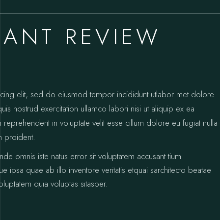
RANT REVIEW
icing elit, sed do eiusmod tempor incididunt utlabor met dolore
s nostrud exercitation ullamco labori nisi ut aliquip ex ea
prehenderit in voluptate velit esse cillum dolore eu fugiat nulla
n proident.
unde omnis iste natus error sit voluptatem accusant tium
psa quae ab illo inventore veritatis etquai sarchitecto beatae
luptatem quia voluptas sitasper.