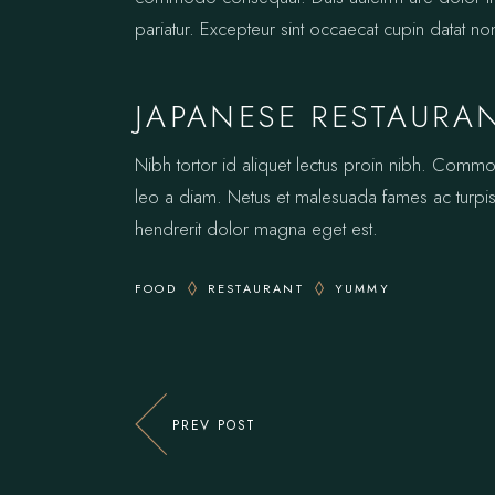
pariatur. Excepteur sint occaecat cupin datat no
JAPANESE RESTAURA
Nibh tortor id aliquet lectus proin nibh. Comm
leo a diam. Netus et malesuada fames ac turpis.
hendrerit dolor magna eget est.
FOOD
RESTAURANT
YUMMY
PREV POST