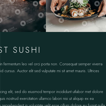
ST SUSHI
oin fermentum leo vel orci porta non. Consequat semper viverra
id cursus. Auctor elit sed vulputate mi sit amet mauris. Ultrices
icing elit, sed do eiusmod tempor incididunt utlabor met dolore
s nostrud exercitation ullamco labori nisi ut aliquip ex ea
prehenderit in voluptate velit esse cillum dolore eu fugiat nulla