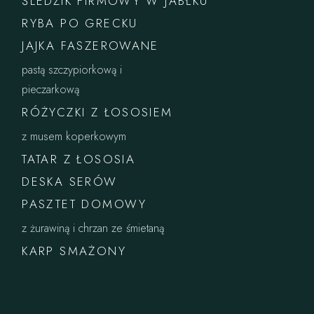
ŚLEDZIK FIRMOWY W JABŁKU
RYBA PO GRECKU
JAJKA FASZEROWANE
pastą szczypiorkową i
pieczarkową
RÓŻYCZKI Z ŁOSOSIEM
z musem koperkowym
TATAR Z ŁOSOSIA
DESKA SERÓW
PASZTET DOMOWY
z żurawiną i chrzan ze śmietaną
KARP SMAŻONY